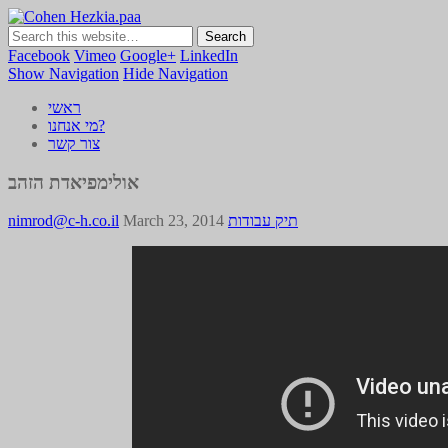
Cohen Hezkia.paa
כהן חזקיה | מיתוג | תדמית | משרד פרסום
Facebook
Vimeo
Google+
LinkedIn
Show Navigation
Hide Navigation
ראשי
מי אנחנו?
צור קשר
אולימפיאדת הזהב
תיק עבודות
March 23, 2014
nimrod@c-h.co.il