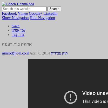
Cohen Hezkia.paa
כהן חזקיה | מיתוג | תדמית | משרד פרסום
Facebook
Vimeo
Google+
LinkedIn
Show Navigation
Hide Navigation
ראשי
מי אנחנו?
צור קשר
אחוזת בית רעננה
תיק עבודות
April 6, 2014
nimrod@c-h.co.il