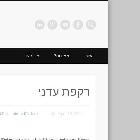
כהן חזקיה | מיתוג | תדמית | משרד פרסום
ראשי
מי אנחנו?
צור קשר
רקפת עדני
תיק
nimrod@c-h.co.il
April 13, 2014
Did you like this article? Share it with your friends!