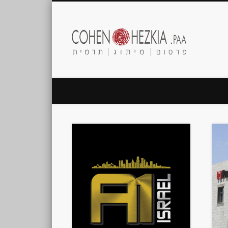
Cohen
Hezkia.paa