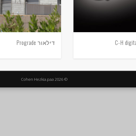
דילאור Prograde
C-H digit
© 2026 Cohen Hezkia.paa