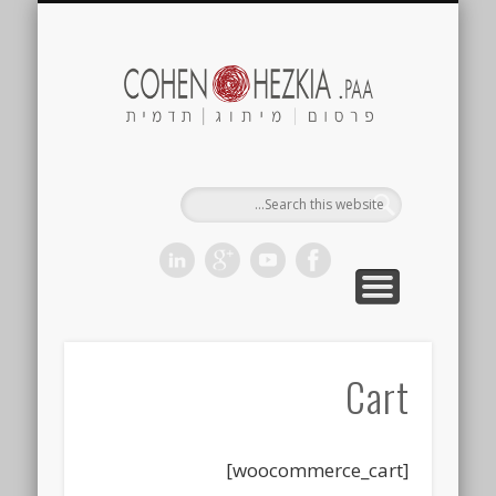
Cohen
ezkia.paa
ראשי
צור קשר
מי אנחנו?
Cart
[woocommerce_cart]