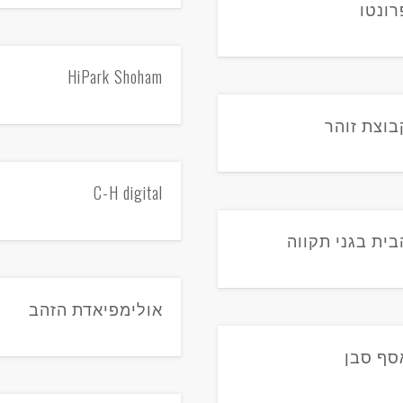
רונטו
HiPark Shoham
בוצת זוהר
C-H digital
בית בגני תקווה
אולימפיאדת הזהב
סף סבן