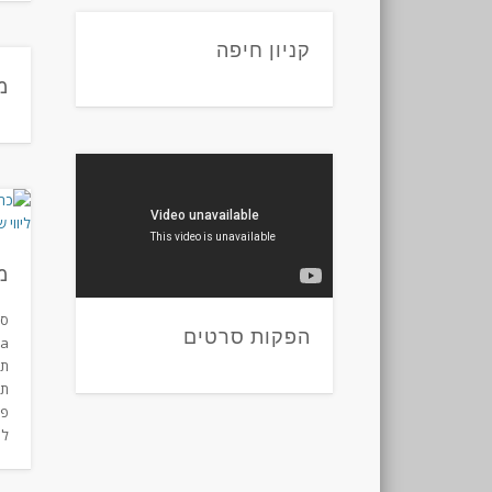
קניון חיפה
מ
מ
הפקות סרטים
תה
תה
פר
לח