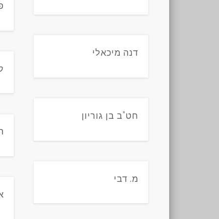
פ
דנה מיכאלי
ק
חט”ב בן גוריון
ה
מ. דבי
א