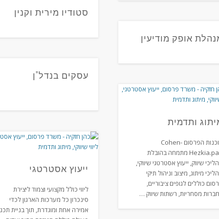
סטודיו מירית וקנין
נהלת אופק מודיעין
עסקים בנדל”ן
יתוג ותדמית
סוכנות הפרסום Cohen-
Hezkia.paa מתמחה בהובלת
ליכי שיווק, ייעוץ אסטרטגי שיווקי,
ייעוץ אסטרטגי
ליכי מיתוג, מיצוב וניהול תיקי
סום כוללים לגופים ציבוריים,
ליווי כולל מקצועי וצמוד ליצירת
ברות מסחריות, רשתות שיווק …
סינכרון כל מערכות הארגון לכדי
אמירה אחת ומוגדרת, תוך בניית תכנ